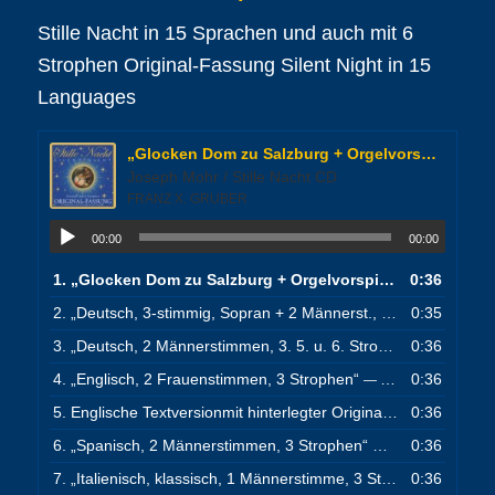
Stille Nacht in 15 Sprachen und auch mit 6
Strophen Original-Fassung Silent Night in 15
Languages
„Glocken Dom zu Salzburg + Orgelvorspiel“
Joseph Mohr / Stille Nacht CD
FRANZ X. GRUBER
00:00
00:00
1.
„Glocken Dom zu Salzburg + Orgelvorspiel“
0:36
— FRANZ X. 
2.
„Deutsch, 3-stimmig, Sopran + 2 Männerst., 1.2.4. u. 6.Str.“
0:35
3.
„Deutsch, 2 Männerstimmen, 3. 5. u. 6. Strophe“
0:36
— GERMAN V
4.
„Englisch, 2 Frauenstimmen, 3 Strophen“
0:36
— ENGLISH VERSION
5.
Englische Textversionmit hinterlegter Original-Melodie
0:36
6.
„Spanisch, 2 Männerstimmen, 3 Strophen“
0:36
— SPANISH VERSI
7.
„Italienisch, klassisch, 1 Männerstimme, 3 Strophen“
0:36
— ITALI