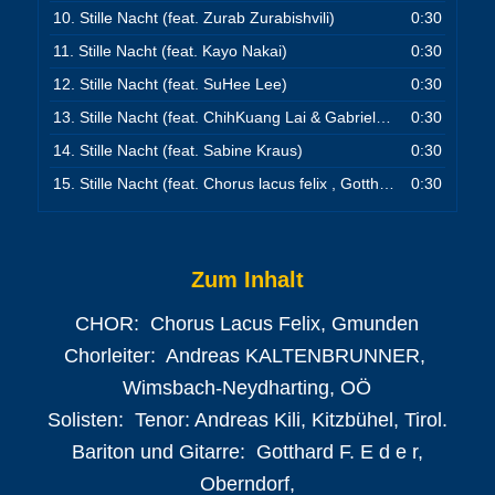
10.
Stille Nacht (feat. Zurab Zurabishvili)
0:30
11.
Stille Nacht (feat. Kayo Nakai)
0:30
12.
Stille Nacht (feat. SuHee Lee)
0:30
13.
Stille Nacht (feat. ChihKuang Lai & Gabriele Qi)
0:30
14.
Stille Nacht (feat. Sabine Kraus)
0:30
15.
Stille Nacht (feat. Chorus lacus felix , Gotthard Eder & Andreas Kili)
0:30
Zum Inhalt
CHOR: Chorus Lacus Felix, Gmunden
Chorleiter: Andreas KALTENBRUNNER,
Wimsbach-Neydharting, OÖ
Solisten: Tenor: Andreas Kili, Kitzbühel, Tirol.
Bariton und Gitarre: Gotthard F. E d e r,
Oberndorf,